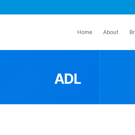
Home
About
B
ADL
Muegge
IOT
Ionautics
S