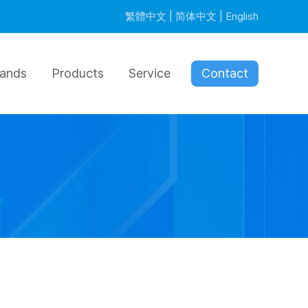
繁體中文
|
简体中文
|
English
rands
Products
Service
Contact
oleras